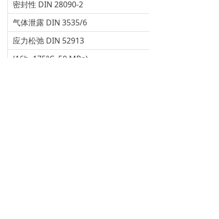
密封性 DIN 28090-2
气体泄露 DIN 3535/6
应力松弛 DIN 52913
(16h, 175°C, 50 MPa)
厚度增加 ASTM F146
ASTM Oil No. 3 (5h/150°C)
ASTM Fuel B (5h/20°C)
密度
主页
进口材料
行业应用
联系我们
녠
点击
回到顶部