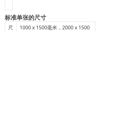
标准单张的尺寸
尺
1000 x 1500毫米，2000 x 1500
寸
毫米
厚
0.5毫米，1.0毫米，1.5毫米，
度
2.0毫米，3.0毫米
公
厚度c.到DIN 28091-1
差
长度±50毫米，宽度±50毫米
其他厚度，尺寸和公差可根据要求。
功能和耐久性
Klinger垫片的性能和使用寿命在很大程
度上取决于制造商无法控制的适当储存和
装配因素。然而，我们可以担保我们的产
品质量优良。考虑到这一点，也请注意我
们的安装手册。