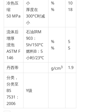
冷热压
小
%
10
缩
厚度在
%
18
50 MPa
300°C时减
小
流体后
石油IRM
增厚
903：
%
5
浸泡
5h/150°C
%
5
ASTM F
燃料B：5
146
小时/23℃
丹西蒂
3
1.9
g/cm
分类，
分类至
BS
Y级
7531：
2006