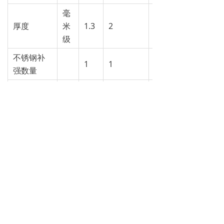
毫
厚度
米
1.3
2
3.2
级
不锈钢补
1
1
2
强数量
材料切向
1.4401(或
不锈钢
1.4404)
标准单张的尺寸
尺寸
1000 x 1200毫米
PSS 130=1，3毫米
厚度
PSS 200=2，0毫米
PSS 300=3，2毫米
厚度130±8%
PSS 200±10%