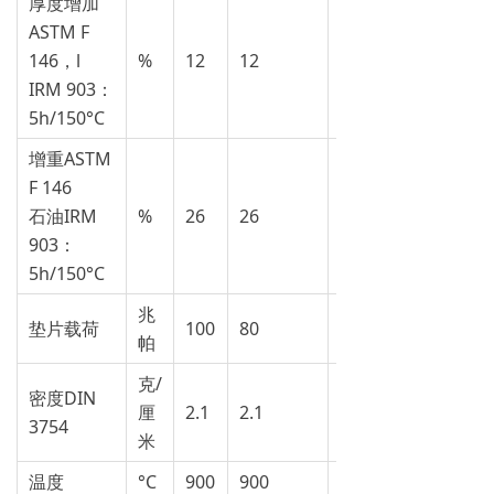
厚度增加
ASTM F
146，l
%
12
12
5
IRM 903：
5h/150°C
增重ASTM
F 146
石油IRM
%
26
26
28
903：
5h/150°C
兆
垫片载荷
100
80
80
帕
克/
密度DIN
厘
2.1
2.1
1.8
3754
米
温度
°C
900
900
900