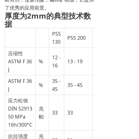
了优秀的应用前景。
厚度为2mm的典型技术数
据
PSS
PSS
PSS 200
130
300
压缩性
12 -
17 -
ASTM F 36
%
13 - 19
16
25
J
ASTM F 36
35 -
30 -
%
35 - 45
J
45
40
应力松弛
DIN 52913
兆
33
33
30
50 MPa
帕
16h/300°C
抗拉强度
兆