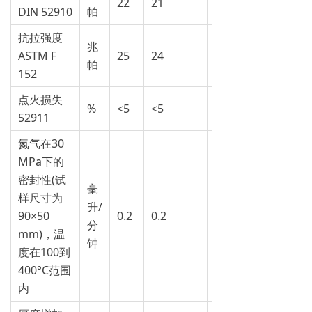
22
21
20
DIN 52910
帕
抗拉强度
兆
ASTM F
25
24
21
帕
152
点火损失
%
<5
<5
<15
52911
氮气在30
MPa下的
密封性(试
毫
样尺寸为
升/
90×50
0.2
0.2
1
分
mm)，温
钟
度在100到
400°C范围
内